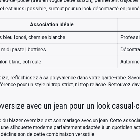
ied-de-poule (très en vogue cette saison), permettent d’ajouter 
l est aussi possible, surtout pour un look décontracté en journé
Association idéale
s bleu foncé, chemise blanche
Professi
midi pastel, bottines
Décontrac
lon blanc, col roulé
Automne-
ersize, réfléchissez à sa polyvalence dans votre garde-robe. Sav
fférence pour un style ni trop strict, ni trop relâché. Retrouvez d
versize avec un jean pour un look casual-c
 du blazer oversize est son mariage avec un jean. Cette associa
t une silhouette moderne parfaitement adaptée à un quotidien ac
déclinaison de cette combinaison versatile.