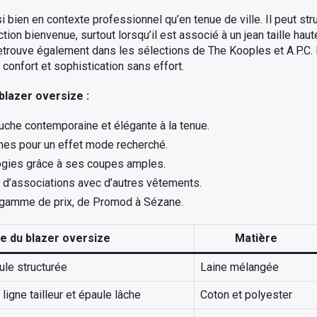
bien en contexte professionnel qu’en tenue de ville. Il peut stru
ion bienvenue, surtout lorsqu’il est associé à un jean taille haute
etrouve également dans les sélections de The Kooples et A.P.C. 
re confort et sophistication sans effort.
blazer oversize :
uche contemporaine et élégante à la tenue.
mes pour un effet mode recherché.
ogies grâce à ses coupes amples.
s d’associations avec d’autres vêtements.
 gamme de prix, de Promod à Sézane.
le du blazer oversize
Matière
ule structurée
Laine mélangée
igne tailleur et épaule lâche
Coton et polyester