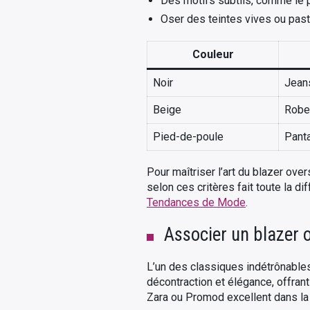
Des motifs subtils, comme le p
Oser des teintes vives ou paste
Couleur
Noir
Jean
Beige
Robe 
Pied-de-poule
Panta
Pour maîtriser l’art du blazer ov
selon ces critères fait toute la di
Tendances de Mode
.
Associer un blazer o
L’un des classiques indétrônables
décontraction et élégance, offran
Zara ou Promod excellent dans la 