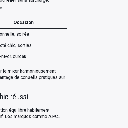
du relief sans surcharge.
e.
Occasion
onnelle, soirée
té chic, sorties
hiver, bureau
oir le mixer harmonieusement
avantage de conseils pratiques sur
hic réussi
tion équilibre habilement
tif. Les marques comme A.P.C.,