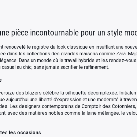
 une pièce incontournable pour un style mod
 renouvelé le registre du look classique en insufflant une nouv
sée dans les collections des grandes maisons comme Zara, Maje
 élégance. Dans un monde où le travail hybride et les rendez-vou
casual au chic, sans jamais sacrifier le raffinement.
e
oversize des blazers célèbre la silhouette décomplexée. Initial
voque aujourd’hui une liberté d’expression et une modernité à tra
ides. Les designers contemporains de Comptoir des Cotonniers, 
tant, avec des matières nobles comme la laine mélangée, le velour
utes les occasions