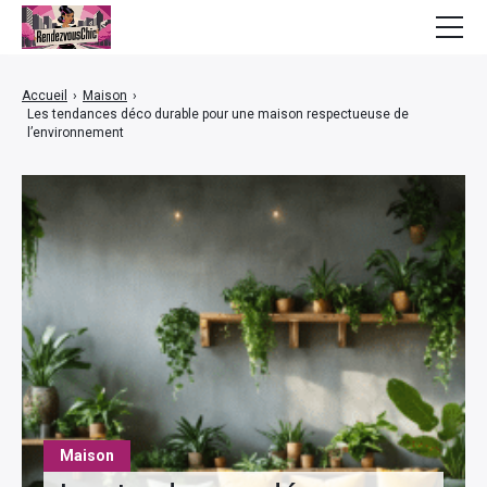
Mode
Accueil
›
Maison
›
Les tendances déco durable pour une maison respectueuse de
Bien-être
l’environnement
Beauté
Lifestyle
Finance
Maison
Maison