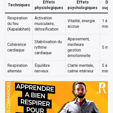
Effets
Effets
Dur
Techniques
physiologiques
psychologiques
sugg
Respiration
Activation
Vitalité, énergie
1 à 3
du feu
musculaire,
accrue
minut
(Kapalabhati)
détoxification
Apaisement,
Stabilisation du
Cohérence
meilleure
rythme
5 min
cardiaque
gestion
cardiaque
émotionnelle
Respiration
Équilibre
Clarté mentale,
5 à 10
alternée
nerveux
calme intérieur
minut