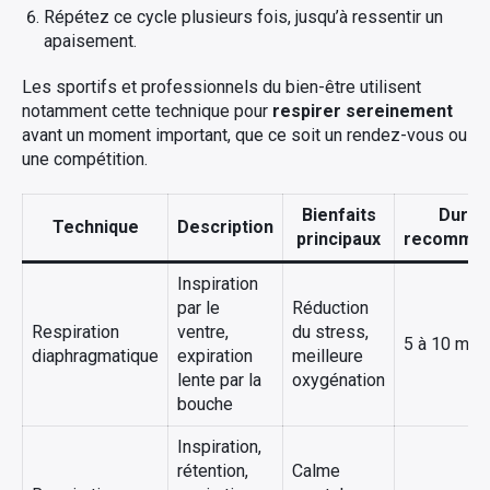
Répétez ce cycle plusieurs fois, jusqu’à ressentir un
apaisement.
Les sportifs et professionnels du bien-être utilisent
notamment cette technique pour
respirer sereinement
avant un moment important, que ce soit un rendez-vous ou
une compétition.
Bienfaits
Durée
Technique
Description
principaux
recomma
Inspiration
par le
Réduction
Respiration
ventre,
du stress,
5 à 10 min
diaphragmatique
expiration
meilleure
lente par la
oxygénation
bouche
Inspiration,
rétention,
Calme