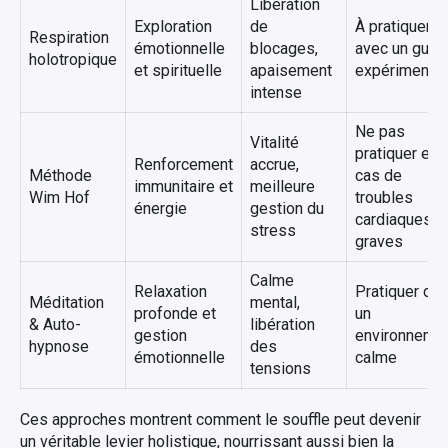
Libération
Exploration
de
À pratiquer
Respiration
émotionnelle
blocages,
avec un guid
holotropique
et spirituelle
apaisement
expérimenté
intense
Ne pas
Vitalité
pratiquer en
Renforcement
accrue,
Méthode
cas de
immunitaire et
meilleure
Wim Hof
troubles
énergie
gestion du
cardiaques
stress
graves
Calme
Relaxation
Pratiquer da
Méditation
mental,
profonde et
un
& Auto-
libération
gestion
environneme
hypnose
des
émotionnelle
calme
tensions
Ces approches montrent comment le souffle peut devenir
un véritable levier holistique, nourrissant aussi bien la