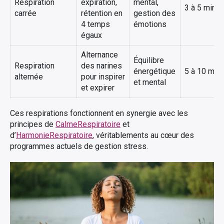
Respiration
expiration,
mental,
3 à 5 minu
carrée
rétention en
gestion des
4 temps
émotions
égaux
Alternance
Équilibre
Respiration
des narines
énergétique
5 à 10 min
alternée
pour inspirer
et mental
et expirer
Ces respirations fonctionnent en synergie avec les
principes de
CalmeRespiratoire
et
d’
HarmonieRespiratoire
, véritablements au cœur des
programmes actuels de gestion stress.