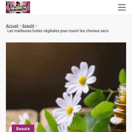
Mode
Accueil
›
Beauté
›
Les meilleures huiles végétales pour nourrir les cheveux secs
Bien-être
Beauté
Lifestyle
Finance
Maison
Beauté