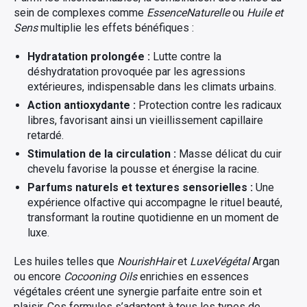
sein de complexes comme
EssenceNaturelle
ou
Huile et
Sens
multiplie les effets bénéfiques :
Hydratation prolongée :
Lutte contre la
déshydratation provoquée par les agressions
extérieures, indispensable dans les climats urbains.
Action antioxydante :
Protection contre les radicaux
libres, favorisant ainsi un vieillissement capillaire
retardé.
Stimulation de la circulation :
Masse délicat du cuir
chevelu favorise la pousse et énergise la racine.
Parfums naturels et textures sensorielles :
Une
expérience olfactive qui accompagne le rituel beauté,
transformant la routine quotidienne en un moment de
luxe.
Les huiles telles que
NourishHair
et
LuxeVégétal
Argan
ou encore
Cocooning Oils
enrichies en essences
végétales créent une synergie parfaite entre soin et
plaisir. Ces formules s’adaptent à tous les types de