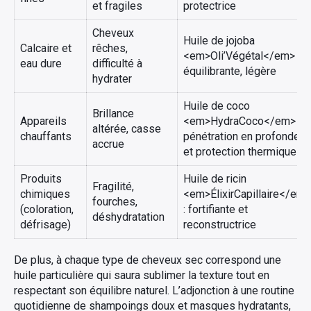
et fragiles
protectrice
Cheveux
Huile de jojoba
Calcaire et
rêches,
<em>Oli’Végétal</em> :
eau dure
difficulté à
équilibrante, légère
hydrater
Huile de coco
Brillance
Appareils
<em>HydraCoco</em> :
altérée, casse
chauffants
pénétration en profondeur
accrue
et protection thermique
Produits
Huile de ricin
Fragilité,
chimiques
<em>ÉlixirCapillaire</em>
fourches,
(coloration,
: fortifiante et
déshydratation
défrisage)
reconstructrice
De plus, à chaque type de cheveux sec correspond une
huile particulière qui saura sublimer la texture tout en
respectant son équilibre naturel. L’adjonction à une routine
quotidienne de shampoings doux et masques hydratants,