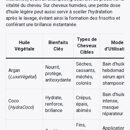
vitalité du cheveu. Sur cheveux humides, une petite dose
d’huile légère peut aussi servir à sceller l’hydratation
après le lavage, évitant ainsi la formation des frisottis et
conférant une brillance instantanée.
Types de
Huile
Bienfaits
Mode
Cheveux
Végétale
Clés
d’Utilisatio
Cibles
Sèches,
Bain d’huile
Nourrit,
Argan
cassants,
hebdomadair
protège,
(
LuxeVégétal
)
méchés,
sérum après
antioxydante
colorés
shampooing
Bain d’huile
Hydrate,
Crépus,
Coco
intense,
renforce,
épais,
(
HydraCoco
)
masque
brillance
abîmés
réparateur
Fins,
Application