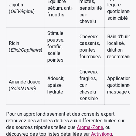
Équilibre
mixtes,
Jojoba
légère
sébum, anti-
sensibilité
(
Oli’Végétal
)
quotidienne 
frisottis
cuir
soin ciblé
chevelu
Stimule
Cheveux
Bain d’huile
pousse,
Ricin
cassants,
localisé,
fortifie,
(
ÉlixirCapillaire
)
pointes
dilution
scelle
fourchues
recommandé
pointes
Cheveux
Adoucit,
fragiles,
Application
Amande douce
apaise,
cuir
quotidienne,
(
SoinNature
)
hydrate
chevelu
massage dou
sensible
Pour un approfondissement et des conseils expert,
retrouvez des articles dédiés aux différentes huiles sur
des sources réputées telles que
Aroma-Zone
, ou
découvrez des top listes détaillées sur
Activilong
.