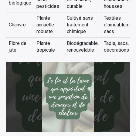
biologique
pesticides
durable
housses
Plante
Cultivé sans
Textiles
Chanvre
annuelle
traitement
d’ameublement
robuste
chimique
sacs
Fibre de
Plante
Biodégradable,
Tapis, sacs,
jute
tropicale
renouvelable
décorations