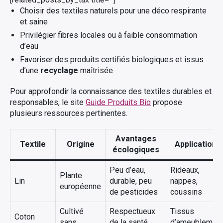
Choisir des textiles naturels pour une déco respirante
et saine
Privilégier fibres locales ou à faible consommation
d’eau
Favoriser des produits certifiés biologiques et issus
d’une
recyclage
maîtrisée
Pour approfondir la connaissance des textiles durables et
responsables, le site
Guide Produits Bio
propose
plusieurs ressources pertinentes.
Avantages
Textile
Origine
Applications
écologiques
Peu d’eau,
Rideaux,
Plante
Lin
durable, peu
nappes,
européenne
de pesticides
coussins
Cultivé
Respectueux
Tissus
Coton
sans
de la santé,
d’ameublement