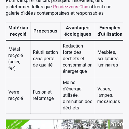
Pour s’inspirer de ces pratiques innovantes, des
plateformes telles que
Rendezvous Chic
offrent une
galerie d’idées contemporaines et responsables.
Matériau
Avantages
Exemples
Processus
recyclé
écologiques
d’utilisation
Réduction
Métal
Réutilisation
forte des
Meubles,
recyclé
sans perte
déchets et
sculptures,
(acier,
de qualité
consommation
luminaires
fer)
énergétique
Moins
d’énergie
Vases,
Verre
Fusion et
utilisée,
lampes,
recyclé
reformage
diminution des
mosaïques
déchets