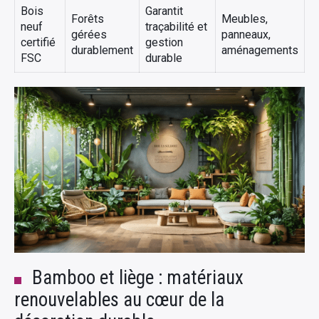
Bois
Garantit
Forêts
Meubles,
neuf
traçabilité et
gérées
panneaux,
certifié
gestion
durablement
aménagements
FSC
durable
Bamboo et liège : matériaux
renouvelables au cœur de la