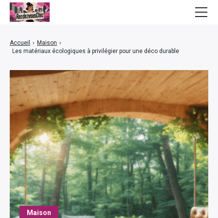
Mode
Accueil
›
Maison
›
Les matériaux écologiques à privilégier pour une déco durable
Bien-être
Beauté
Lifestyle
Finance
Maison
Maison