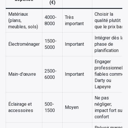
(€)
Matériaux
Choisir la
4000-
Très
(plans,
qualité plutôt
8000
important
meubles, sols)
que le prix bas
Intégrer dès la
1500-
Électroménager
Important
phase de
5000
planification
Engager
professionnels
2500-
Main-d’œuvre
Important
fiables comme
6000
Darty ou
Lapeyre
Ne pas
Éclairage et
500-
négliger;
Moyen
accessoires
1500
impact fort sur
confort
Prévoir marge