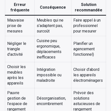
Erreur
Solution
Conséquence
fréquente
recommandée
Mauvaise
Meubles qui ne
Faire appel à un
prise de
s’adaptent pas,
professionnel
mesures
surcoût
pour mesurer
Cuisine peu
Négliger le
Planifier un
ergonomique,
triangle
agencement
déplacements
d’activité
fonctionnel)
inefficaces
Choisir les
Intégration
Choisir d’abord
meubles
impossible ou
les appareils
après les
maladroite
électroménagers
appareils
Pauvre
Prévoir des
gestion de
Désorganisation,
solutions
l’espace de
encombrement
astucieuses de
rangement
rangement