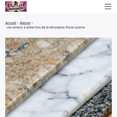
Mode
Accueil
›
Maison
›
Les erreurs à éviter lors de la rénovation d’une cuisine
Bien-être
Beauté
Lifestyle
Finance
Maison