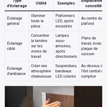
Type
Emplacement
Utilité
Exemples
d’éclairage
conseillé
Illuminer
Plafonniers
Éclairage
Au centre du
toute la
LED, spots
général
plafond
pièce
encastrés
Concentrer
Lampes
Plans de
la lumière
sous-
Éclairage
travail, évier,
sur les
armoires,
ciblé
plaque de
zones de
spots
cuisson
travail
directionnels
Créer une
Suspendues,
Au-dessus de
Éclairage
atmosphère
bandeaux
l’îlot central ou
d’ambiance
chaleureuse
LED colorés
comptoir