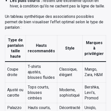
Les pulls courts :
restent une excellente option en
hiver, à condition qu’ils ne cachent pas la ligne de taille.
Un tableau synthétique des associations possibles
permet de bien visualiser l’effet optimal selon le type de
pantalon :
Type de
Marques
pantalon
Hauts
Style
à
taille
recommandés
privilégier
haute
T-shirts
Coupe
Classique,
Mango,
ajustés,
droite
élégant
Zara, H&M
blouses fluides
Tops courts,
Bershka,
Ajusté ou
Moderne,
blouses
Levi’s,
carotte
sophistiqué
cintrées
Promod
Palazzo
Hauts courts,
Décontracté
Uniqlo,