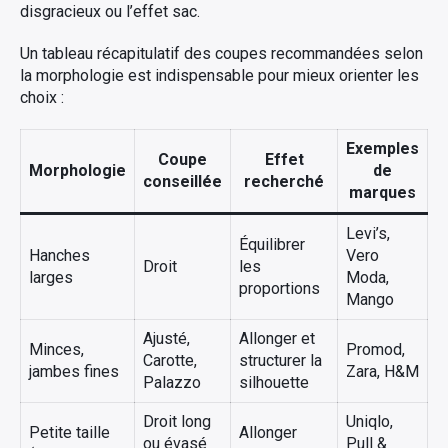
disgracieux ou l’effet sac.
Un tableau récapitulatif des coupes recommandées selon
la morphologie est indispensable pour mieux orienter les
choix :
Exemples
Coupe
Effet
Morphologie
de
conseillée
recherché
marques
Levi’s,
Équilibrer
Hanches
Vero
Droit
les
larges
Moda,
proportions
Mango
Ajusté,
Allonger et
Minces,
Promod,
Carotte,
structurer la
jambes fines
Zara, H&M
Palazzo
silhouette
Droit long
Uniqlo,
Petite taille
Allonger
ou évasé
Pull &