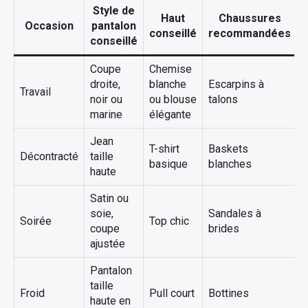
Style de
Haut
Chaussures
Occasion
pantalon
conseillé
recommandées
conseillé
Coupe
Chemise
droite,
blanche
Escarpins à
B
Travail
noir ou
ou blouse
talons
c
marine
élégante
Jean
T-shirt
Baskets
V
Décontracté
taille
basique
blanches
o
haute
Satin ou
soie,
Sandales à
P
Soirée
Top chic
coupe
brides
b
ajustée
Pantalon
taille
M
Froid
Pull court
Bottines
haute en
o