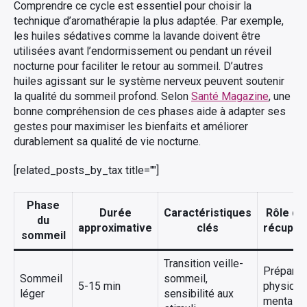
Comprendre ce cycle est essentiel pour choisir la
technique d’aromathérapie la plus adaptée. Par exemple,
les huiles sédatives comme la lavande doivent être
utilisées avant l’endormissement ou pendant un réveil
nocturne pour faciliter le retour au sommeil. D’autres
huiles agissant sur le système nerveux peuvent soutenir
la qualité du sommeil profond. Selon
Santé Magazine
, une
bonne compréhension de ces phases aide à adapter ses
gestes pour maximiser les bienfaits et améliorer
durablement sa qualité de vie nocturne.
[related_posts_by_tax title=""]
Phase
Durée
Caractéristiques
Rôle da
du
approximative
clés
récupér
sommeil
Transition veille-
Préparat
Sommeil
sommeil,
5-15 min
physique
léger
sensibilité aux
mentale