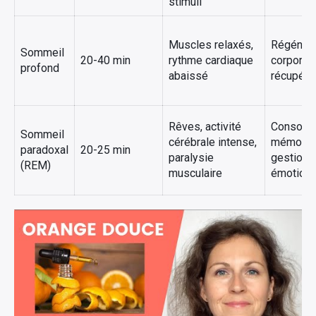
stimuli
Muscles relaxés,
Régénéra
Sommeil
20-40 min
rythme cardiaque
corporell
profond
abaissé
récupéra
Rêves, activité
Consolid
Sommeil
cérébrale intense,
mémoire
paradoxal
20-25 min
paralysie
gestion 
(REM)
musculaire
émotion