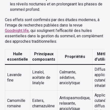
les réveils nocturnes et en prolongeant les phases de
sommeil profond.
Ces effets sont confirmés par des études modernes, à
l’image de recherches publiées dans la revue
Goodnight.life
, qui soulignent l’efficacité des huiles
essentielles dans la gestion du sommeil, en complément
des approches traditionnelles.
Huile
Principaux
Métho
Propriétés
essentielle
composants
d’utilisa
Diffusion
Linalol,
Calmante,
Lavande
applicati
acétate de
sédative,
fine
cutanée,
linalyle
anxiolytique
inhalatio
Applicat
Antispasmodique,
Camomille
Esters,
cutanée,
relaxante,
romaine
chamazulène
diffusion
anxiolytique