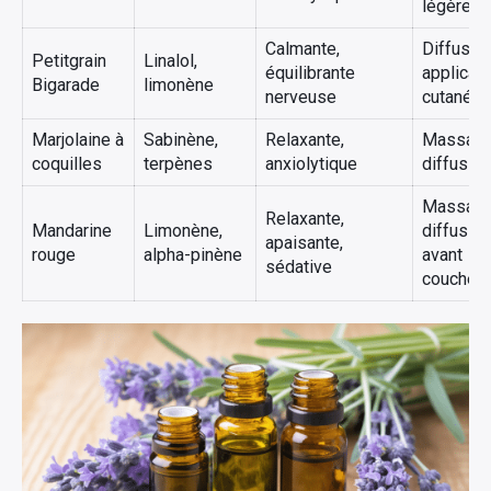
légère
Calmante,
Diffusion
Petitgrain
Linalol,
équilibrante
applicati
Bigarade
limonène
nerveuse
cutanée
Marjolaine à
Sabinène,
Relaxante,
Massage
coquilles
terpènes
anxiolytique
diffusion
Massage
Relaxante,
Mandarine
Limonène,
diffusion
apaisante,
rouge
alpha-pinène
avant
sédative
coucher