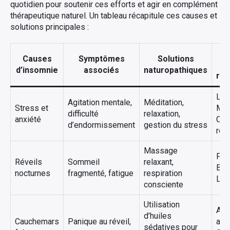
quotidien pour soutenir ces efforts et agir en complément
thérapeutique naturel. Un tableau récapitule ces causes et
solutions principales :
Causes
Symptômes
Solutions
e
d’insomnie
associés
naturopathiques
re
Lav
Agitation mentale,
Méditation,
Stress et
Mar
difficulté
relaxation,
anxiété
Cam
d’endormissement
gestion du stress
rom
Massage
Pet
Réveils
Sommeil
relaxant,
Big
nocturnes
fragmenté, fatigue
respiration
Lav
consciente
Utilisation
Ang
d’huiles
Cauchemars
Panique au réveil,
arc
sédatives pour