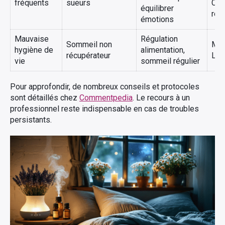
fréquents
sueurs
Cam
équilibrer
rom
émotions
Mauvaise
Régulation
Sommeil non
Man
hygiène de
alimentation,
récupérateur
Lav
vie
sommeil régulier
Pour approfondir, de nombreux conseils et protocoles
sont détaillés chez
Commentpedia
. Le recours à un
professionnel reste indispensable en cas de troubles
persistants.