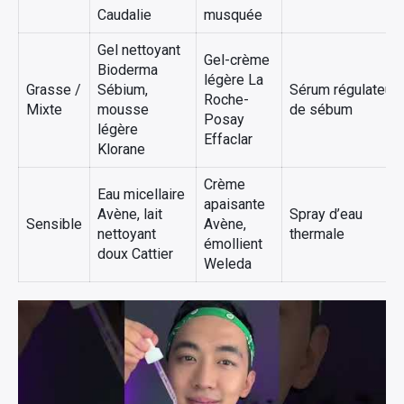
Caudalie
musquée
Gel nettoyant
Gel-crème
Bioderma
légère La
Grasse /
Sébium,
Sérum régulateur
Roche-
Mixte
mousse
de sébum
Posay
légère
Effaclar
Klorane
Crème
Eau micellaire
apaisante
Avène, lait
Spray d’eau
Sensible
Avène,
nettoyant
thermale
émollient
doux Cattier
Weleda