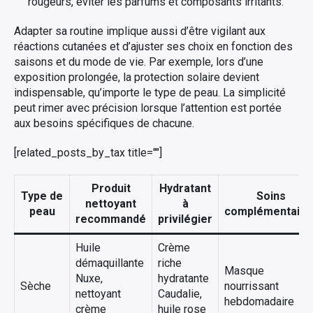
rougeurs, éviter les parfums et composants irritants.
Adapter sa routine implique aussi d’être vigilant aux
réactions cutanées et d’ajuster ses choix en fonction des
saisons et du mode de vie. Par exemple, lors d’une
exposition prolongée, la protection solaire devient
indispensable, qu’importe le type de peau. La simplicité
peut rimer avec précision lorsque l’attention est portée
aux besoins spécifiques de chacune.
[related_posts_by_tax title=""]
Produit
Hydratant
Type de
Soins
nettoyant
à
peau
complémentaire
recommandé
privilégier
Huile
Crème
démaquillante
riche
Masque
Nuxe,
hydratante
Sèche
nourrissant
nettoyant
Caudalie,
hebdomadaire
crème
huile rose