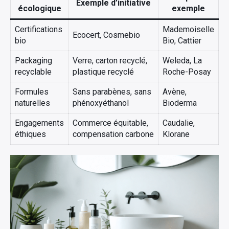
Exemple d’initiative
écologique
exemple
Certifications
Mademoiselle
Ecocert, Cosmebio
bio
Bio, Cattier
Packaging
Verre, carton recyclé,
Weleda, La
recyclable
plastique recyclé
Roche-Posay
Formules
Sans parabènes, sans
Avène,
naturelles
phénoxyéthanol
Bioderma
Engagements
Commerce équitable,
Caudalie,
éthiques
compensation carbone
Klorane