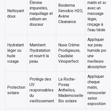
Élimine
matin et soir
Bioderma
impuretés,
avec un
Nettoyant
Sensibio H2O,
maquillage et
massage
doux
Avène
sébum en
léger,
Cleanance
douceur
rinçage à
l’eau tiède
Appliquer
Hydratant
Maintient
Nuxe Crème
sur peau
léger ou
l’hydratation
Prodigieuse,
humide pour
huile
et nourrit la
Caudalie
une
visage
peau
Vinoperfect
meilleure
absorption
Appliquer
Protège des
La Roche-
chaque
UV
Posay
Protection
matin,
responsables
Anthelios,
solaire
renouveler
du
Mademoiselle
selon
vieillissement
Bio solaire
exposition